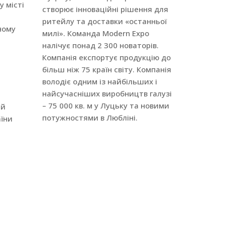
 місті
створює інноваційні рішення для
ритейлу та доставки «останньої
ному
милі». Команда Modern Expo
налічує понад 2 300 новаторів.
Компанія експортує продукцію до
більш ніж 75 країн світу. Компанія
володіє одним із найбільших і
найсучасніших виробництв галузі
– 75 000 кв. м у Луцьку та новими
ий
потужностями в Любліні.
аїни