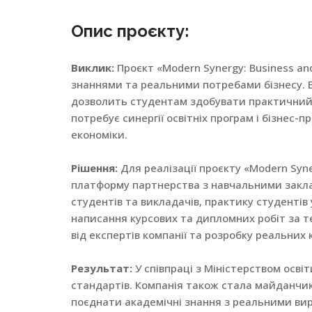
Опис проєкту:
Виклик:
Проєкт «Modern Synergy: Business a
знаннями та реальними потребами бізнесу. Ви
дозволить студентам здобувати практичний до
потребує синергії освітніх програм і бізне
економіки.
Рішення:
Для реалізації проєкту «Modern Syn
платформу партнерства з навчальними заклада
студентів та викладачів, практику студенті
написання курсових та дипломних робіт за т
від експертів компанії та розробку реальних к
Результат:
У співпраці з Міністерством осві
стандартів. Компанія також стала майданчик
поєднати академічні знання з реальними ви