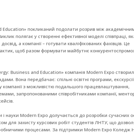
nd Education» покликаний подолати розрив між академічни
клик полягає у створенні ефективної моделі співпраці, як
свід, а компанії – готувати кваліфікованих фахівців. Це
с-практик, щоб разом формувати майбутнє конкурентоспромо
ergy: Business and Education» компанія Modern Expo створи
ми. Вона передбачає: спільні освітні програми, екскурсії
в у компанії з можливістю подальшого працевлаштування,
емами, запропонованими співробітниками компанії, менто
ейсів.
ти і науки Modern Expo долучається до розробки сучасних о
ом для захисту курсових робіт студентів ЛНТУ, що дозвол
робничими процесами. За підтримки Modern Expo Коледж 