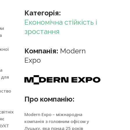
Категорія:
Економічна стійкість і
ми
зростання
а
жної
Компанія:
Modern
Expo
ла
 для
рство
Про компанію:
світніх
Modern Expo – міжнародна
яє
компанія з головним офісом у
НУХТ
Луцьку, яка понад 25 років