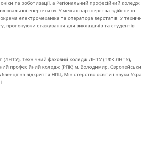
ніки та роботизації, а Регіональний професійний коледж у
влювальної енергетики. У межах партнерства здійснено
зокрема електромеханіка та оператора верстатів. У техніч
у, пропонуючи стажування для викладачів та студентів.
т (ЛНТУ), Технічний фаховий коледж ЛНТУ (ТФК ЛНТУ),
ний професійний коледж (РПК) м. Володимир, Європейськ
бвенції на відкриття НПЦ, Міністерство освіти і науки Укр
і