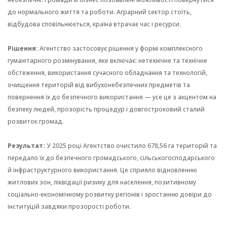
до нормального життя та роботи. Аграрний сектор стоїть,
відбудова сповільнюється, країна втрачає час і ресурси.
Рішення:
Агентство застосовує рішення у формі комплексного
гуманітарного розмінування, яке включає: нетехнічне та технічне
обстеження, використання сучасного обладнання та технологій,
очищення територій від вибухонебезпечних предметів та
повернення їх до безпечного використання — усе це з акцентом на
безпеку людей, прозорість процедур і довгостроковий сталий
розвиток громад.
Результат:
У 2025 році Агентство очистило 678,56 га територій та
передало їх до безпечного громадського, сільськогосподарського
й інфраструктурного використання. Це сприяло відновленню
житлових зон, ліквідації ризику для населення, позитивному
соціально-економічному розвитку регіонів і зростанню довіри до
інституцій завдяки прозорості роботи.