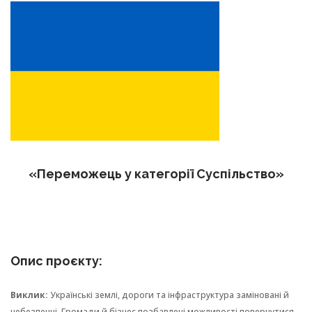
«‎‎Переможець у категорії Суспільство»
Опис проєкту:
Виклик:
Українські землі, дороги та інфраструктура заміновані й
небезпечні. Громади й бізнес позбавлені можливості повернутися