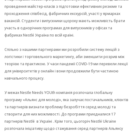
проведення майстер-класів з підготовки ефективних резюме та
проходження співбесід, фабричних екскурсій, участі у ярмарках
вакансій. Студенти і випускники щороку мають можливість брати
участь в однорічних програмах для випускників у офісах та
фабриках Nestlé Україна по всій країні.
Спільно з нашими партнерами ми розробили систему лекцій з
логістики і торговельного маркетингу, аби зменшити розрив між
теорією та практикою. У часи пандемії COVID-19 ми перевели лекції
для університетів у онлайн і вони продовжили бути частиною
навчального процесу.
У межах Nestle Needs YOUth компанія розпочала глобальну
програму «Альянс для молоді», яка залучає постачальників, клієнтів
та партнерів визнати проблему безробіття серед молоді та
створити для них можливості. До програми приєдналися 17
партнерів Nestlé в Україні . Крім того, цьогоріч Nestlé Ukraine
розпочала ініціативу щодо стажування серед партнерів Альянсу