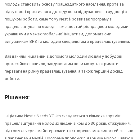
Молодь становить основу працездатного населення, проте за
відсутності практичного досвіду вона відчуває певні труднощі з
пошуком роботи, саме тому Nestlé розвиває програму з
працевлаштування молоді – вже шостий рік працює з молодими
українцями у межах глобальної ініціативи, допомагаючи
випускникам ВНЗ та молодим спеціалістам з працевлаштуванням.
Завданням ініціативи є допомога молодим людям у побудові
професійних навичок, завдяки яким вони можуть отримати
переваги на ринку працевлаштування, а також перший досвід
роботи.
Рішення:
Ініціатива Nestle Needs YOUth складається з кількох напрямів:
працевлаштування молодих людей віком до 30 років, стажування,
підтримка через майстер-класи та створення можливостей спільно
з партнерами Nestlé. Програма пропонує підтримку молоді шляхом