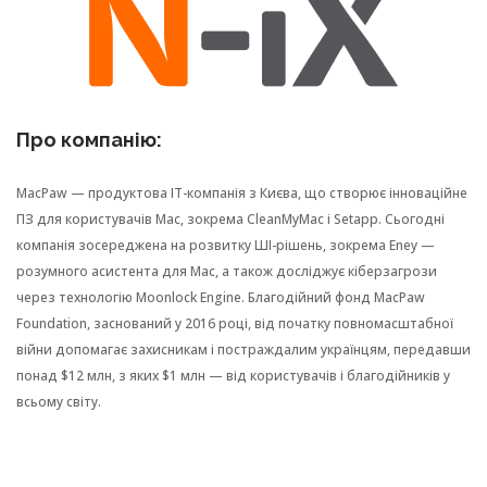
Про компанію:
MacPaw — продуктова IT-компанія з Києва, що створює інноваційне
ПЗ для користувачів Mac, зокрема CleanMyMac і Setapp. Сьогодні
компанія зосереджена на розвитку ШІ-рішень, зокрема Eney —
розумного асистента для Mac, а також досліджує кіберзагрози
через технологію Moonlock Engine. Благодійний фонд MacPaw
Foundation, заснований у 2016 році, від початку повномасштабної
війни допомагає захисникам і постраждалим українцям, передавши
понад $12 млн, з яких $1 млн — від користувачів і благодійників у
всьому світу.