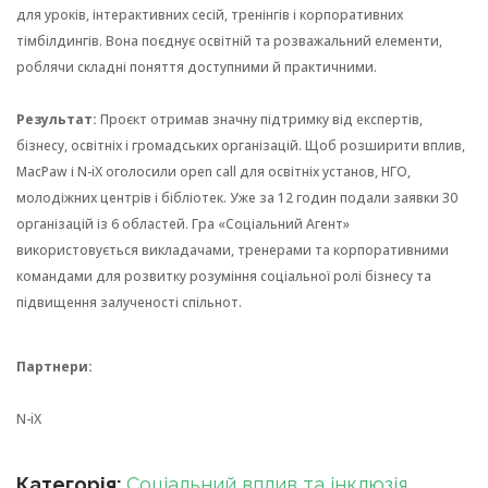
для уроків, інтерактивних сесій, тренінгів і корпоративних
тімбілдингів. Вона поєднує освітній та розважальний елементи,
роблячи складні поняття доступними й практичними.
Результат:
Проєкт отримав значну підтримку від експертів,
бізнесу, освітніх і громадських організацій. Щоб розширити вплив,
MacPaw і N-iX оголосили open call для освітніх установ, НГО,
молодіжних центрів і бібліотек. Уже за 12 годин подали заявки 30
організацій із 6 областей. Гра «Соціальний Агент»
використовується викладачами, тренерами та корпоративними
командами для розвитку розуміння соціальної ролі бізнесу та
підвищення залученості спільнот.
Партнери
:
N-iX
Категорія:
Соціальний вплив та інклюзія