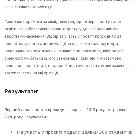
skills, business knowledge.
Також ми боремося за ліквідацію гендерної нерівності у сфері
освіти і за забезпечення рівного доступу до неї вразливими
верствами населення. Відбір та участь у проєкті проходили за
повної відсутності дискримінації за ознаками кольору шкіри,
національного походження, етнічної приналежності, віку, релігії,
сімейного чи батьківського становища, фізичної чи розумової
неповноцінності, статі, гендерної ідентичності та самовираження, а
також генетичної інформації.
Результати:
Перший сезон проєкту проходив з вересня 2019 року по травень
2020 року. Результати:
На участь у проєкті подали заявки 300 студентів;