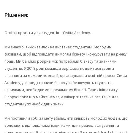
Рішення:
Освітні проєкти для студентів –
Civitta Academy.
Ми знаємо, яких навичок не вистачає студентам і молодим
фахівцям, щоб відповідати вимогам бізнесу і конкурувати на ринку
праці. Ми бачимо розрив між потребами бізнесу та знаннями
студентів. У 2019 році команда вирішила поділитися своїми
знаннями за межами компанії, організувавши освітній проєкт Civitta
Academy, де представники бізнесу забезпечують студентів
навичками, необхідними в реальному бізнесі. Таких ініціатив у
Білорусі поки що майже немає, а університетська освіта не дає
студентам усіх необхідних знань.
Ми поставили собі за мету збільшити кількість молодих людей, що
володіють відповідними навичками для працевлаштування та
підприємництва. Всі тренінги діляться на 3 категорії: hard skills, soft