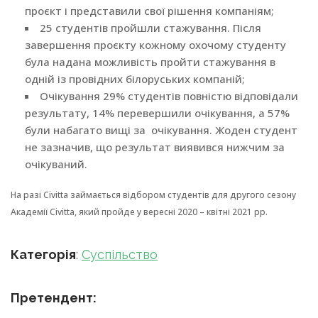
проєкт і представили свої рішення компаніям;
25 студентів пройшли стажування. Після
завершення проєкту кожному охочому студенту
була надана можливість пройти стажування в
одній із провідних білоруських компаній;
Очікування 29% студентів повністю відповідали
результату, 14% перевершили очікування, а 57%
були набагато вищі за очікування. Жоден студент
не зазначив, що результат виявився нижчим за
очікуваний.
На разі Civitta займається відбором студентів для другого сезону
Академії Civitta, який пройде у вересні 2020 – квітні 2021 рр.
Категорія
:
Суспільство
Претендент: