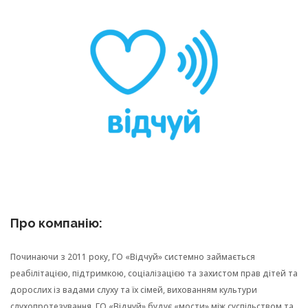
Про компанію:
Починаючи з 2011 року, ГО «Відчуй» системно займається
реабілітацією,
підтримкою,
соціалізацією та
захистом
прав дітей та
дорослих із
вадами слуху
та
їх
сімей, вихованням культури
слухопротезування. ГО «Відчуй» будує «мости» між
суспільством
та