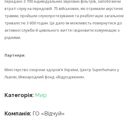
передано 3 700 індивідуальних звукових фільтрів, запобігаючи
втраті слуху на передовій. 75
військових,
які
отримали
акустичні
травми, пройшли слухопротезування та реабілітацію загальною
тривалістю 3 600 годин. Це дало їм можливість повернутися до
активної служби й цивільного життя і відновити комунікацію з
рідними.
Партнери
:
Міністерство охорони здоров’я України, Центр
Superhumans
у
Львові, Міжнародний фонд «Відродження».
Категорія:
Мир
Компанія:
ГО «Відчуй»