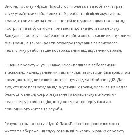
Виклик проєкту «Чуєш? Плюс.Плюс» полягає в запобіганні втраті
слуху українських
військових
та
їх
реабілітації після акустичних
травм, отриманих на фронті. Постійне шумове навантаження від
пострілів та
вибухів може п
ризвести до значної втрати слуху.
Завдання проєкту — забезпечити
військових захисними
звуковими
фільтрами, а також надати слухопротезування та психолого-
педагогічну реабілітацію постраждалим від акустичних травм.
Рішення проєкту «Чуєш? Плюс.Плюс» полягає в забезпеченні
військових
індивідуальними тактичними звуковими фільтрами, які
захищають
від небезпечних піків шуму під час бойових дій. Для
тих, хто вже постраждав від акустичних травм, організація надає
безкоштовне
слухопротезування та комплексну психолого-
педагогічну реабілітацію, що допомагає повернутися до
повноцінного життя та служби.
Результатом проєкту «Чуєш? Плюс.Плюс» є покращення якості
життя та збереження слуху сотень
військових.
У рамках проєкту