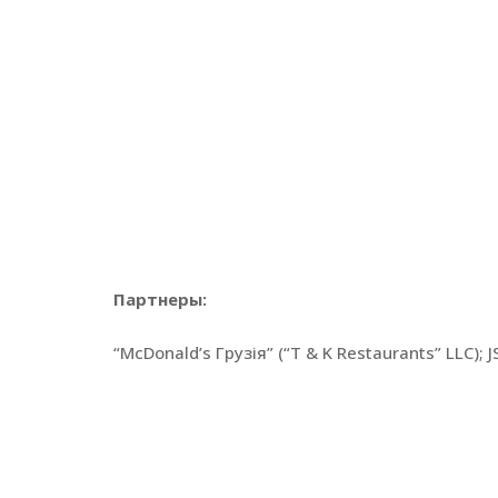
Партнеры:
“McDonald’s Грузія” (“T & K Restaurants” LLC); 