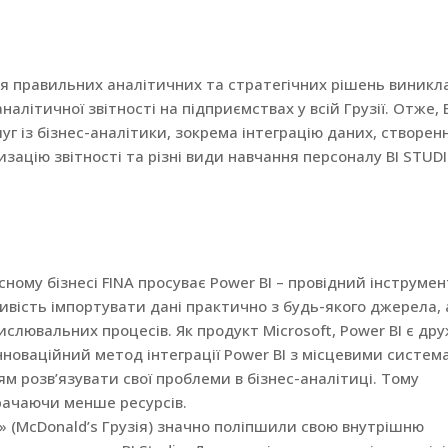
я правильних аналітичних та стратегічних рішень виникл
літичної звітності на підприємствах у всій Грузії. Отже, 
уг із бізнес-аналітики, зокрема інтеграцію даних, створен
зацію звітності та різні види навчання персоналу BI STUDI
сному бізнесі FINA просуває Power BI – провідний інструмен
ливість імпортувати дані практично з будь-якого джерела, 
слювальних процесів. Як продукт Microsoft, Power BI є др
нноваційний метод інтеграції Power BI з місцевими систем
м розв’язувати свої проблеми в бізнес-аналітиці. Тому
рачаючи менше ресурсів.
s» (McDonald’s Грузія) значно поліпшили свою внутрішню