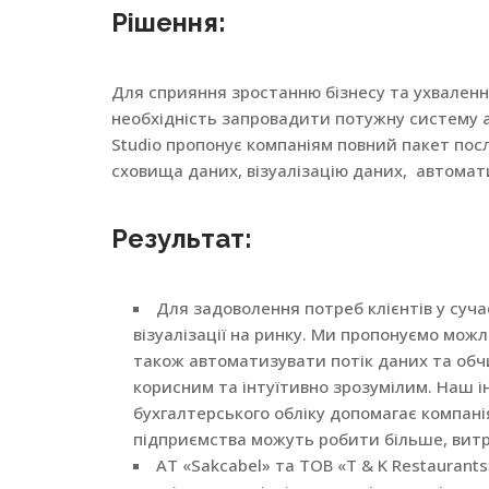
Рішення:
Для сприяння зростанню бізнесу та ухваленн
необхідність запровадити потужну систему ана
Studio пропонує компаніям повний пакет посл
сховища даних, візуалізацію даних, автомати
Результат:
Для задоволення потреб клієнтів у суча
візуалізації на ринку. Ми пропонуємо мож
також автоматизувати потік даних та обчи
корисним та інтуїтивно зрозумілим. Наш і
бухгалтерського обліку допомагає компанія
підприємства можуть робити більше, вит
АТ «Sakcabel» та ТОВ «T & K Restaurant