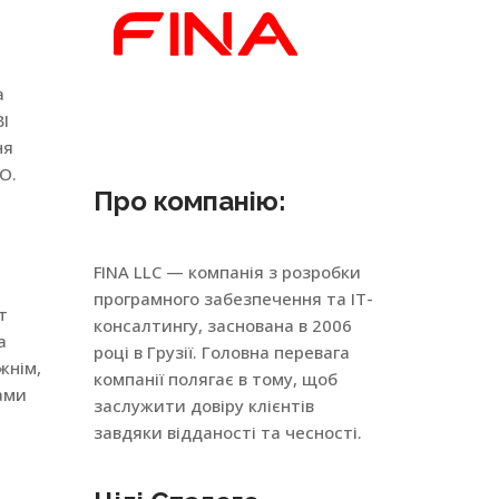
а
BI
ня
O.
Про компанію:
FINA LLC — компанія з розробки
програмного забезпечення та ІТ-
т
консалтингу, заснована в 2006
а
році в Грузії. Головна перевага
ужнім,
компанії полягає в тому, щоб
ами
заслужити довіру клієнтів
завдяки відданості та чесності.