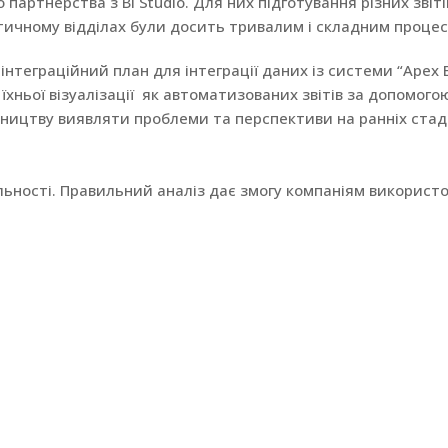
 партнерства з BI Studio. Для них підготування різних звіті
тичному відділах були досить тривалим і складним процес
нтеграційний план для інтеграції даних із системи “Apex 
 їхньої візуалізації як автоматизованих звітів за допомого
івництву виявляти проблеми та перспективи на ранніх стад
ьності. Правильний аналіз дає змогу компаніям використ