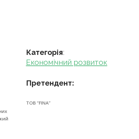
Категорія
:
Економічний розвиток
Претендент:
ТОВ “FINA”
них
окий