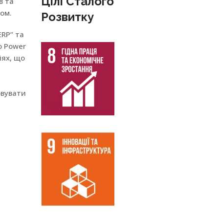
Цілі Сталого
в та
ом.
Розвитку
ERP” та
ю Power
іях, що
овувати