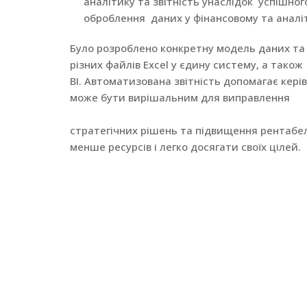
аналітику та звітність унаслідок успішного
оброблення даних у фінансовому та аналі
Було розроблено конкретну модель даних та і
різних файлів Excel у єдину систему, а також
BI. Автоматизована звітність допомагає кер
може бути вирішальним для виправлення
стратегічних рішень та підвищення рентабел
менше ресурсів і легко досягати своїх цілей.