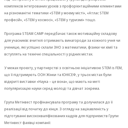
комплексів інтегрованих уроків з профорієнтаційними елементами
на різноманітні тематики «STEM у моєму місті», «Атлас STEM
професій», «STEM у космосі», «STEM у туризмі» тощо.
Програма STEAM CAMP передбачає також мотиваційну складову
для учасників: вчителі отримають винагороди за кожного учня чи
ученицю, які успішно склали ЗНО з математики, фізики чи хімії та
вступлять на технічні спеціальності у рідних містах.
У межах проєкту, у партнерстві з освітньою ініціативою STEM is FEM,
що її підтримують ООН Жінки та ЮНІСЕФ, у трьох містах були
відкриті виставки «Наука – це вона», що мають на меті
популяризацію науки серед молоді та дівчат зокрема.
Група Метінвест профінансувала програму та долучилася до її
реалізації від початку до кінця. З огляду на зацікавленість у
підготуванні висококваліфікованих кадрів для підприємств Групи
Метінвест фахівці компанії: