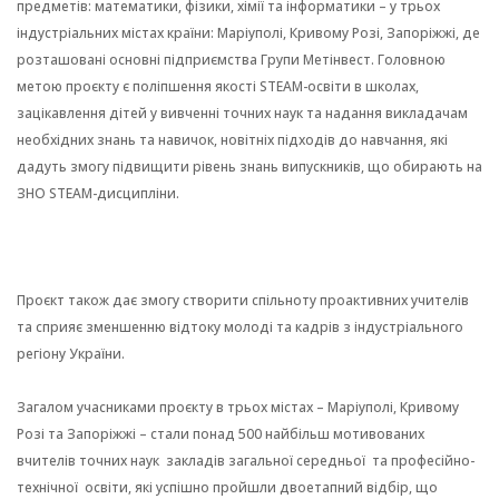
предметів: математики, фізики, хімії та інформатики – у трьох
індустріальних містах країни: Маріуполі, Кривому Розі, Запоріжжі, де
розташовані основні підприємства Групи Метінвест. Головною
метою проєкту є поліпшення якості STEAM-освіти в школах,
зацікавлення дітей у вивченні точних наук та надання викладачам
необхідних знань та навичок, новітніх підходів до навчання, які
дадуть змогу підвищити рівень знань випускників, що обирають на
ЗНО STEAM-дисципліни.
Проєкт також дає змогу створити спільноту проактивних учителів
та сприяє зменшенню відтоку молоді та кадрів з індустріального
регіону України.
Загалом учасниками проєкту в трьох містах – Маріуполі, Кривому
Розі та Запоріжжі – стали понад 500 найбільш мотивованих
вчителів точних наук закладів загальної середньої та професійно-
технічної освіти, які успішно пройшли двоетапний відбір, що