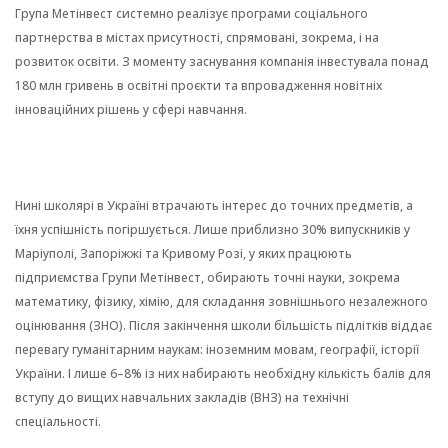
Група Метінвест системно реалізує програми соціального
партнерства в містах присутності, спрямовані, зокрема, і на
розвиток освіти. З моменту заснування компанія інвестувала понад
180 млн гривень в освітні проєкти та впровадження новітніх
інноваційних рішень у сфері навчання.
Нині школярі в Україні втрачають інтерес до точних предметів, а
їхня успішність погіршується. Лише приблизно 30% випускників у
Маріуполі, Запоріжжі та Кривому Розі, у яких працюють
підприємства Групи Метінвест, обирають точні науки, зокрема
математику, фізику, хімію, для складання зовнішнього незалежного
оцінювання (ЗНО). Після закінчення школи більшість підлітків віддає
перевагу гуманітарним наукам: іноземним мовам, географії, історії
України. І лише 6–8% із них набирають необхідну кількість балів для
вступу до вищих навчальних закладів (ВНЗ) на технічні
спеціальності.