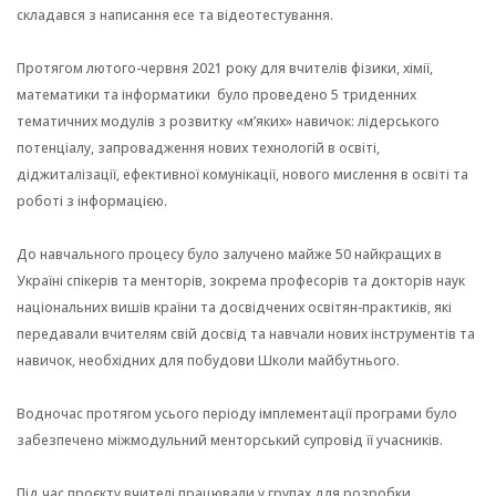
складався з написання есе та відеотестування.
Протягом лютого-червня 2021 року для вчителів фізики, хімії,
математики та інформатики було проведено 5 триденних
тематичних модулів з розвитку «м’яких» навичок: лідерського
потенціалу, запровадження нових технологій в освіті,
діджиталізації, ефективної комунікації, нового мислення в освіті та
роботі з інформацією.
До навчального процесу було залучено майже 50 найкращих в
Україні спікерів та менторів, зокрема професорів та докторів наук
національних вишів країни та досвідчених освітян-практиків, які
передавали вчителям свій досвід та навчали нових інструментів та
навичок, необхідних для побудови Школи майбутнього.
Водночас протягом усього періоду імплементації програми було
забезпечено міжмодульний менторський супровід її учасників.
Під час проєкту вчителі працювали у групах для розробки