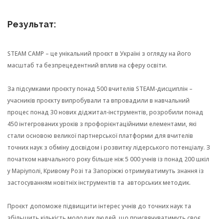
Результат:
STEAM CAMP – це унікальний проєкт в Україні з огляду на його
масштаб та безпрецедентний вплив на сферу освіти.
За підсумками проєкту понад 500 вчителів STEAM-дисциплін –
учасників проєкту випробували та впровадили в навчальний
процес понад 30 нових діджитал-інструментів, розробили понад
450 інтегрованих уроків з профорієнтаційними елементами, які
стали основою великої партнерської платформи для вчителів
точних наук з обміну досвідом і розвитку лідерського потенціалу. З
початком навчального року більше ніж 5 000 учнів із понад 200 шкіл
у Маріуполі, Кривому Розі та Запоріжжі отримуватимуть знання із
застосуванням новітніх інструментів та авторських методик.
Проєкт допоможе підвищити інтерес учнів до точних наук та
збільшить кількість молодих людей, що присвячуватимуть своє