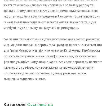
життя технічному напряму. Він сприятиме розвитку регіону та
країни в цілому. Проєкт STEAM CAMP спрямований на покращення
якості викладання точних предметів й охоплює таким чином один
із найважливіших соціальних аспектів життя: якісна освіта, що в
майбутньому дає змогу конкурувати на ринку праці.
Реалізація такої програми є дуже важливою для сталого розвитку
міст, де розташовані підприємства Групи Метінвест. Очікується, що
для Групи Метінвесту як гірничо-металургійної компанії цей проєкт
сприятиме залученню висококваліфікованих кадрів та технічних
фахівців у майбутньому. Водночас STEAM CAMP є проєктом великого
партнерства з місцевими громадами та низкою зацікавлених
сторін на національному і міжнародному рівні, що сприяє
зміцненню відносини з ними.
Категорія
:
Суспільство