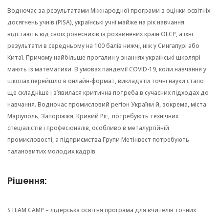
Водночас за результатами Міжнародної програми з оцінки освітніх
досягнень учнів (PISA), українські учні майже на рік навчання
відстають від своїх ровесників із розвинених країн ОЕСР, а їхні
результати в середньому на 100 балів нижчі, ніж у Сингапурі або
Китаї. Причому найбільше прогалин у знаннях українські школярі
мають із математики. В умовах пандемії COVID-19, коли навчання у
школах перейшло в онлайн-формат, викладати точні науки стало
ще складніше і з’явилася критична потреба в сучасних підходах до
навчання. Водночас промисловий регіон України й, зокрема, міста
Маріуполь, Запоріжжя, Кривий Ріг, потребують технічних
спеціалістів і професіоналів, особливо в металургійній
промисловості, а підприємства Групи Метінвест потребують
талановитих молодих кадрів.
Рішення:
STEAM CAMP – лідерська освітня програма для вчителів точних