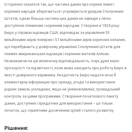
Історично склалося так, що частина даних про корінні землі і
корінних народів зберігаються і утримуються урядом Сполучених
Штатів, однак більша частина цих даних не завжди є легко
доступною племенам і корінним народам. Створене в 1824 році
Бюро у справах індіанців США, відповідає за управління 55
мільйонами акрів поверхні і 57 мільйонами акрів корисних копалин,
що перебувають у довірчому управлінні Сполучених Штатів для
племен американських індіанців і корінних жителів Аляски.
Незважаючи на цю величезну відповідальність, існує дуже мало
прозорості та підзвітності, коли мова заходить про роботу Бюро в
якості довіреного керівника. Нездатність Бюро надати хоча б
елементарну інформацію про оренду, угоди та використання
рідних земель ускладнює, якщо не унеможливлює, громадський
контроль за цими програмами. Створення початкового пакету
даних, доступних і придатних для використання – це тільки
початок, що сприятиме досягненню Цілей сталого розвитку.
Рішення: