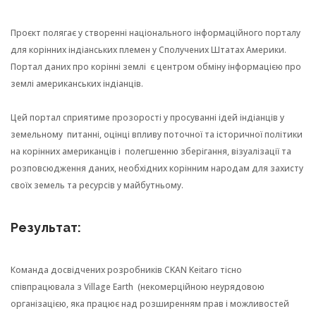
Проєкт полягає у створенні національного інформаційного порталу
для корінних індіанських племен у Сполучених Штатах Америки.
Портал даних про корінні землі є центром обміну інформацією про
землі американських індіанців.
Цей портал сприятиме прозорості у просуванні ідей індіанців у
земельному питанні, оцінці впливу поточної та історичної політики
на корінних американців і полегшенню зберігання, візуалізації та
розповсюдження даних, необхідних корінним народам для захисту
своїх земель та ресурсів у майбутньому.
Результат:
Команда досвідчених розробників CKAN Keitaro тісно
співпрацювала з Village Earth (некомерційною неурядовою
організацією, яка працює над розширенням прав і можливостей