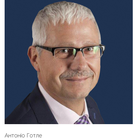
Антоніо Готле