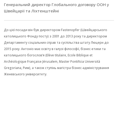
Генеральний директор Глобального договору ООН у
Швейцарії та Ліхтенштейні
До цієї посади він був директором Fastenopfer (Швейцарського
католицького Фонду посту) з 2001 до 2013 року та директором
Департаменту соціальних справ та суспільства штату Люцерн до
2015 року. Антоніо має освіту в галузі філософії, бізнес-етики та
католицького богослов’я (Elève titulaire, Ecole Biblique et
Archéologique Française Jérusalem, Master Pontificia Università
Gregoriana, Рим), а також ступінь магістра бізнес-адміністрування
Женевського університету.