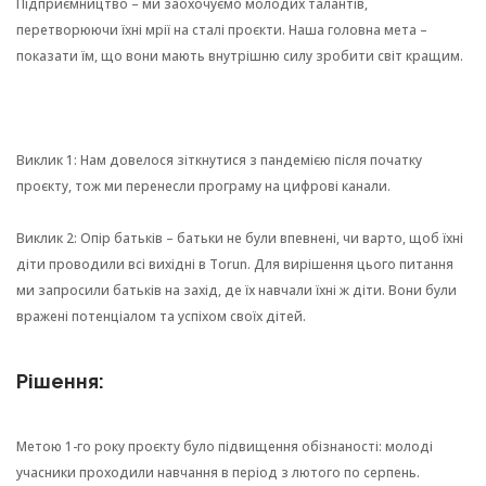
Підприємництво – ми заохочуємо молодих талантів,
перетворюючи їхні мрії на сталі проєкти. Наша головна мета –
показати їм, що вони мають внутрішню силу зробити світ кращим.
Виклик 1: Нам довелося зіткнутися з пандемією після початку
проєкту, тож ми перенесли програму на цифрові канали.
Виклик 2: Опір батьків – батьки не були впевнені, чи варто, щоб їхні
діти проводили всі вихідні в Torun. Для вирішення цього питання
ми запросили батьків на захід, де їх навчали їхні ж діти. Вони були
вражені потенціалом та успіхом своїх дітей.
Рішення:
Метою 1-го року проєкту було підвищення обізнаності: молоді
учасники проходили навчання в період з лютого по серпень.