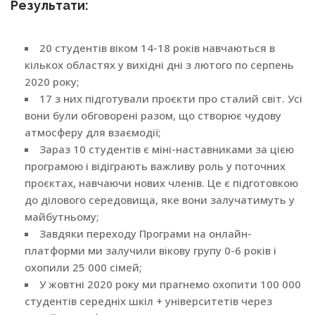
Результати:
20 студентів віком 14-18 років навчаються в
кількох областях у вихідні дні з лютого по серпень
2020 року;
17 з них підготували проєкти про сталий світ. Усі
вони були обговорені разом, що створює чудову
атмосферу для взаємодії;
Зараз 10 студентів є міні-наставниками за цією
програмою і відіграють важливу роль у поточних
проєктах, навчаючи нових членів. Це є підготовкою
до ділового середовища, яке вони залучатимуть у
майбутньому;
Завдяки переходу Програми на онлайн-
платформи ми залучили вікову групу 0-6 років і
охопили 25 000 сімей;
У жовтні 2020 року ми прагнемо охопити 100 000
студентів середніх шкіл + університетів через