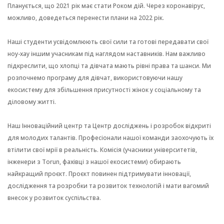
Планується, що 2021 рік має стати Роком дій. Через коронавірус,
можливо, доведеться перенести плани на 2022 рік.
Наші студенти усвідомлюють свої сили та готові передавати свої
ноу-хау іншим учасникам під наглядом наставників. Нам важливо
підкреслити, що хлопці та дівчата мають рівні права та шанси. Ми
розпочнемо програму для дівчат, використовуючи нашу
екосистему для збільшення присутності жінок у соціальному та
діловому житті.
Наш Інноваційний центр та Центр досліджень і розробок відкриті
для молодих талантів. Професіонали нашої команди заохочують їх
втілити свої мрії в реальність. Комісія (учасники університетів,
інженери з Torun, фахівці з нашої екосистеми) обирають
найкращий проєкт. Проєкт повинен підтримувати інновації,
дослідження та розробки та розвиток технологій і мати вагомий
внесок у розвиток суспільства.