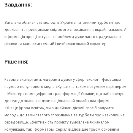
Завдання:
Загальна обізнаність молоді в Україні з питаннями турботи про
довкілля та принципами свідомого споживання є вкрай низькою. А
інформація про ці актуальні проблеми дуже часто є радикально
різною та має несистемний і незбалансований характер.
Рішення:
Разом з експертами, лідерами думок у сфері екології, фахівцями
науково-популярного медіа «Куншт», а також потужним партнером
– Міністерством цифрової трансформації України, що забезпечує
доступ до знань завдяки національній онлайн-платформі
«Дія.Цифрова освіта», ми віднайшли дієвий спосіб залучити
молодь до теми сталого споживання та турботи про навколишнє
середовище. Ефективність проєкту зумовлена як каналом
комунікації, так і форматом. Серіал відповідає трьом основним