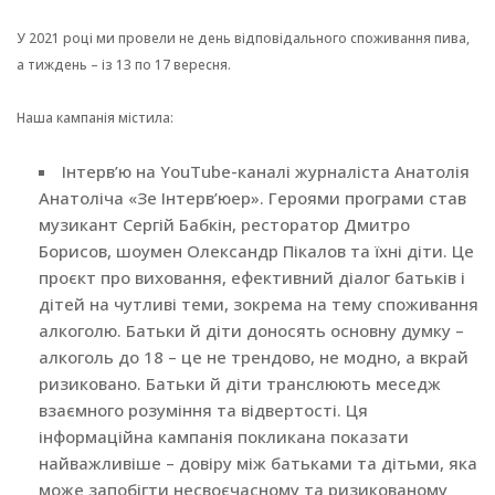
У 2021 році ми провели не день відповідального споживання пива,
а тиждень – із 13 по 17 вересня.
Наша кампанія містила:
Інтерв’ю на YouTube-каналі журналіста Анатолія
Анатоліча «Зе Інтерв’юер». Героями програми став
музикант Сергій Бабкін, ресторатор Дмитро
Борисов, шоумен Олександр Пікалов та їхні діти. Це
проєкт про виховання, ефективний діалог батьків і
дітей на чутливі теми, зокрема на тему споживання
алкоголю. Батьки й діти доносять основну думку –
алкоголь до 18 – це не трендово, не модно, а вкрай
ризиковано. Батьки й діти транслюють меседж
взаємного розуміння та відвертості. Ця
інформаційна кампанія покликана показати
найважливіше – довіру між батьками та дітьми, яка
може запобігти несвоєчасному та ризикованому