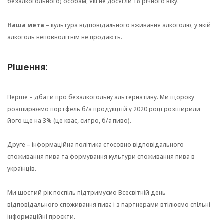
безалкогольного) особам, які не досягли 18 річного віку.
Наша мета
– культура відповідального вживання алкоголю, у якій
алкоголь неповнолітнім не продають.
Рішення:
Перше – дбати про безалкогольну альтернативу. Ми щороку
розширюємо портфель б/а продукції й у 2020 році розширили
його ще на 3% (це квас, ситро, б/а пиво).
Друге – інформаційна політика стосовно відповідального
споживання пива та формування культури споживання пива в
українців.
Ми шостий рік поспіль підтримуємо Всесвітній день
відповідального споживання пива і з партнерами втілюємо спільні
інформаційні проєкти.