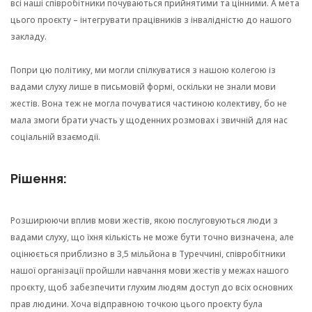
всі наші співробітники почуваються прийнятими та цінними. А мета
цього проєкту – інтегрувати працівників з інвалідністю до нашого
закладу.
Попри цю політику, ми могли спілкуватися з нашою колегою із
вадами слуху лише в письмовій формі, оскільки не знали мови
жестів. Вона теж не могла почуватися частиною колективу, бо не
мала змоги брати участь у щоденних розмовах і звичній для нас
соціальній взаємодії.
Рішення:
Розширюючи вплив мови жестів, якою послуговуються люди з
вадами слуху, що їхня кількість не може бути точно визначена, але
оцінюється приблизно в 3,5 мільйона в Туреччині, співробітники
нашої організації пройшли навчання мови жестів у межах нашого
проєкту, щоб забезпечити глухим людям доступ до всіх основних
прав людини. Хоча відправною точкою цього проєкту була