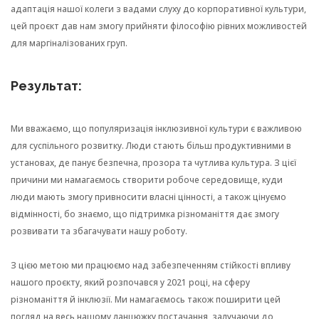
адаптація нашої колеги з вадами слуху до корпоративної культури,
цей проєкт дав нам змогу прийняти філософію рівних можливостей
для маргіналізованих груп.
Результат:
Ми вважаємо, що популяризація інклюзивної культури є важливою
для суспільного розвитку. Люди стають більш продуктивними в
установах, де панує безпечна, прозора та чутлива культура. З цієї
причини ми намагаємось створити робоче середовище, куди
люди мають змогу привносити власні цінності, а також цінуємо
відмінності, бо знаємо, що підтримка різноманіття дає змогу
розвивати та збагачувати нашу роботу.
З цією метою ми працюємо над забезпеченням стійкості впливу
нашого проєкту, який розпочався у 2021 році, на сферу
різноманіття й інклюзії. Ми намагаємось також поширити цей
погляд на весь нашому ланцюжку постачання, залучаючи до