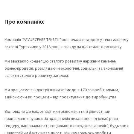
Про компанію:
Компанія “YAVUZCEHRE TEKSTIL” розпочала подорож у текстильному
секторі Туреччини у 2018 році з огляду на цілі сталого розвитку.
Ми вважаємо концепцію сталого розвитку наріжним каменем
бізнес-процесів, розглядаючи екологічні, соціальні та економічні
аспекти сталого розвитку загалом.
Ми працюємо в індустрії швидкої моди з 170 співробітниками,
здійснюючи всі процеси – від проектування до виробництва.
Відповідно до нашої політики різноманіття й рівності, ми
працевлаштовуємо всіх працівників незалежно від їхньої раси,
гендеру, національності, соціального походження, релігії, будь-яких
цінностей чи факту інвалідності. Ми намагаємось зробити